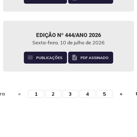
EDIÇÃO Nº 444/ANO 2026
Sexta-feira, 10 de julho de 2026
menu
description
PUBLICAÇÕES
PDF ASSINADO
ira
«
»
1
2
3
4
5