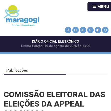
MENU
accessible
map
text_increase
text_decrease
contrast
circle
DIÁRIO OFICIAL ELETRÔNICO
Última Edição, 10 de agosto de 2026 às 13:00
Publicações
COMISSÃO ELEITORAL DAS
ELEIÇÕES DA APPEAL