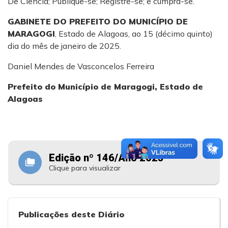
Dê Ciência; Publique-se; Registre-se; e cumpra-se.
GABINETE DO PREFEITO DO MUNICÍPIO DE
MARAGOGI
, Estado de Alagoas, ao 15 (décimo quinto)
dia do mês de janeiro de 2025.
Daniel Mendes de Vasconcelos Ferreira
Prefeito do Município
de Maragogi, Estado de
Alagoas
Edição nº 146/Ano 2025
folder_copy
Clique para visualizar
Publicações deste Diário