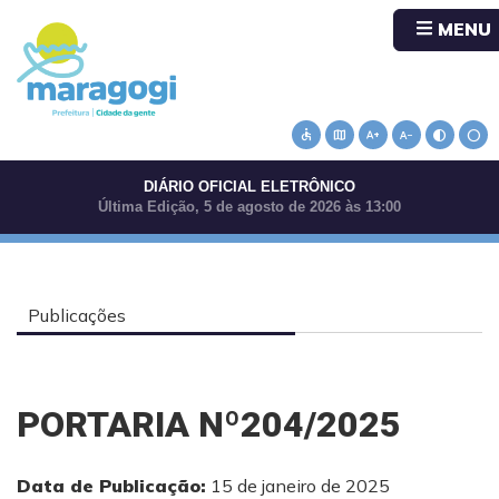
MENU
accessible
map
text_increase
text_decrease
contrast
circle
DIÁRIO OFICIAL ELETRÔNICO
Última Edição, 5 de agosto de 2026 às 13:00
Publicações
PORTARIA Nº204/2025
Data de Publicação:
15 de janeiro de 2025