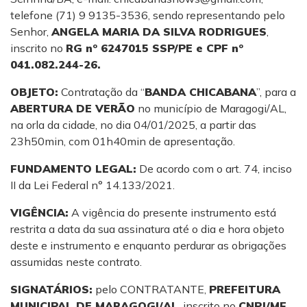
telefone (71) 9 9135-3536, sendo representando pelo
Senhor,
ANGELA MARIA DA SILVA RODRIGUES
,
inscrito no
RG nº 6247015 SSP/PE e CPF nº
041.082.244-26.
OBJETO:
Contratação da “
BANDA CHICABANA
”, para a
ABERTURA DE VERÃO
no município de Maragogi/AL,
na orla da cidade, no dia 04/01/2025, a partir das
23h50min, com 01h40min de apresentação.
FUNDAMENTO LEGAL:
De acordo com o art. 74, inciso
II da Lei Federal n° 14.133/2021.
VIGÊNCIA:
A vigência do presente instrumento está
restrita a data da sua assinatura até o dia e hora objeto
deste e instrumento e enquanto perdurar as obrigações
assumidas neste contrato.
SIGNATÁRIOS:
pelo CONTRATANTE,
PREFEITURA
MUNICIPAL DE MARAGOGI/AL
, inscrito no
CNPJ/MF