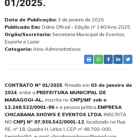
01/2025.
Data de Publicação:
3 de janeiro de 2025
Publicado Em:
Diário Oficial - Edição nº 140/Ano 2025
Orgão/Secretaria:
Secretaria Municipal de Eventos,
Esporte e Lazer
Categoria:
Atos Administrativos
CONTRATO
Nº 01/2025
, firmado em
03 de janeiro de
2024
,
entre a
PREFEITURA MUNICIPAL DE
MARAGOGI-AL,
inscrita no
CNPJ/MF sob o
12.248.522/0001-96
e a pessoa jurídica
EMPRESA
CHICABANA SHOWS E EVENTOS LTDA
, INSCRITA
NO
CNPJ Nº 07.930.542/0001-12
, localizado na Rua
RE, nº 18, Quadra H, Urbis I, CEP nº 48.700-000,
Serrinha/BA, e-mail: chicabanashows@gmail.com,