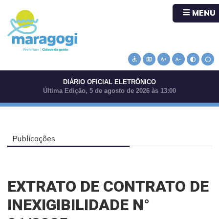
MENU
accessible
map
text_increase
text_decrease
contrast
circle
DIÁRIO OFICIAL ELETRÔNICO
Última Edição, 5 de agosto de 2026 às 13:00
Publicações
EXTRATO DE CONTRATO DE
INEXIGIBILIDADE N°