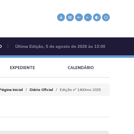
accessible
map
text_increase
text_decrease
contrast
circle
O
Última Edição, 5 de agosto de 2026 às 13:00
EXPEDIENTE
CALENDÁRIO
Página Inicial
Diário Oficial
Edição nº 140/Ano 2025