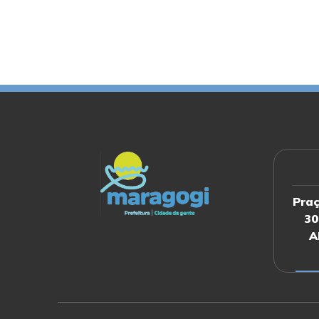
Praç
30
A