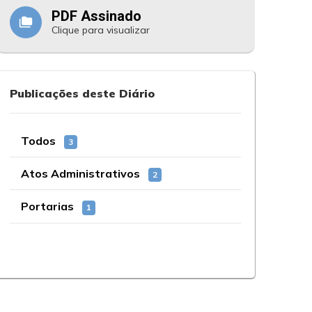
PDF Assinado
folder_copy
Clique para visualizar
Publicações deste Diário
Todos
3
Atos Administrativos
2
Portarias
1