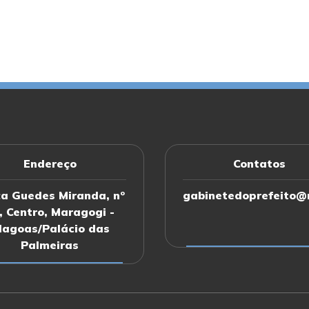
Endereço
Contatos
a Guedes Miranda, nº
gabinetedoprefeito@m
, Centro, Maragogi -
lagoas/Palácio das
Palmeiras