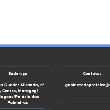
Endereço
Contatos
a Guedes Miranda, nº
gabinetedoprefeito@m
, Centro, Maragogi -
lagoas/Palácio das
Palmeiras