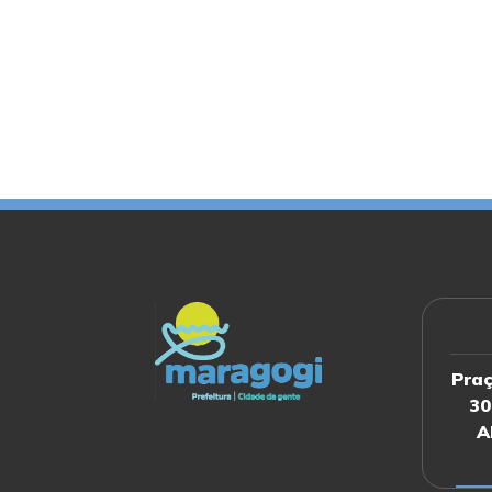
Praç
30
A