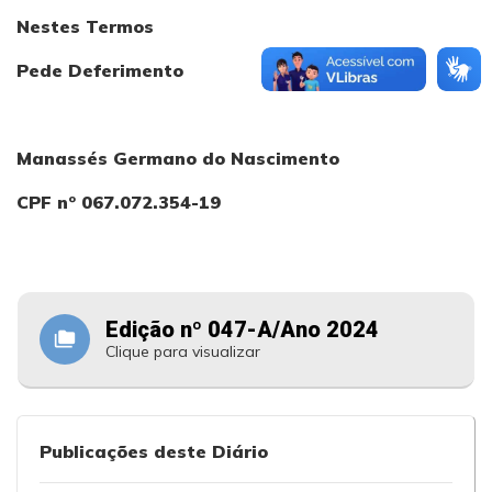
Nestes Termos
Pede Deferimento
Manassés Germano do Nascimento
CPF nº 067.072.354-19
Edição nº 047-A/Ano 2024
folder_copy
Clique para visualizar
Publicações deste Diário