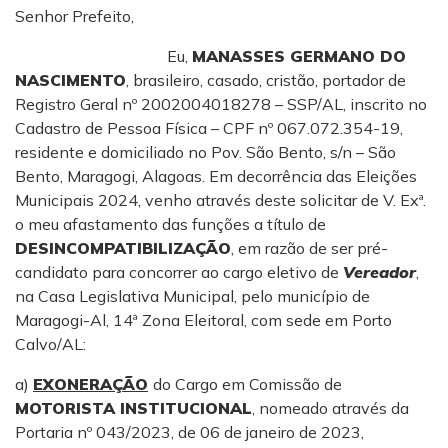
Senhor Prefeito,
Eu,
MANASSES GERMANO DO
NASCIMENTO
, brasileiro, casado, cristão, portador de
Registro Geral nº 2002004018278 – SSP/AL, inscrito no
Cadastro de Pessoa Física – CPF nº 067.072.354-19,
residente e domiciliado no Pov. São Bento, s/n – São
Bento, Maragogi, Alagoas. Em decorrência das Eleições
Municipais 2024, venho através deste solicitar de V. Exª.
o meu afastamento das funções a título de
DESINCOMPATIBILIZAÇÃO
, em razão de ser pré-
candidato para concorrer ao cargo eletivo de
Vereador
,
na Casa Legislativa Municipal, pelo município de
Maragogi-Al, 14ª Zona Eleitoral, com sede em Porto
Calvo/AL:
a)
EXONERAÇÃO
do Cargo em Comissão de
MOTORISTA INSTITUCIONAL
, nomeado através da
Portaria nº 043/2023, de 06 de janeiro de 2023,